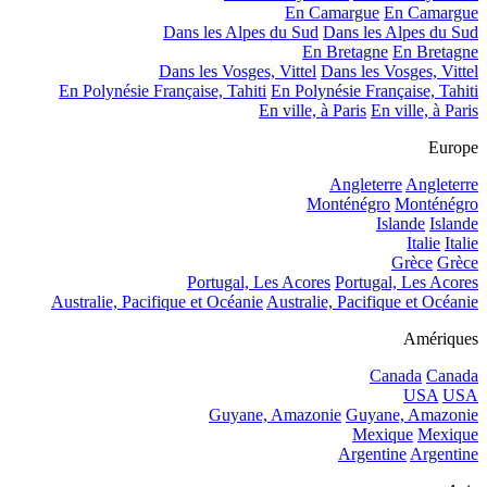
En Camargue
En Camargue
Dans les Alpes du Sud
Dans les Alpes du Sud
En Bretagne
En Bretagne
Dans les Vosges, Vittel
Dans les Vosges, Vittel
En Polynésie Française, Tahiti
En Polynésie Française, Tahiti
En ville, à Paris
En ville, à Paris
Europe
Angleterre
Angleterre
Monténégro
Monténégro
Islande
Islande
Italie
Italie
Grèce
Grèce
Portugal, Les Acores
Portugal, Les Acores
Australie, Pacifique et Océanie
Australie, Pacifique et Océanie
Amériques
Canada
Canada
USA
USA
Guyane, Amazonie
Guyane, Amazonie
Mexique
Mexique
Argentine
Argentine