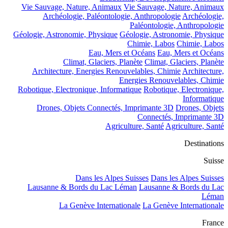
Vie Sauvage, Nature, Animaux
Vie Sauvage, Nature, Animaux
Archéologie, Paléontologie, Anthropologie
Archéologie,
Paléontologie, Anthropologie
Géologie, Astronomie, Physique
Géologie, Astronomie, Physique
Chimie, Labos
Chimie, Labos
Eau, Mers et Océans
Eau, Mers et Océans
Climat, Glaciers, Planète
Climat, Glaciers, Planète
Architecture, Energies Renouvelables, Chimie
Architecture,
Energies Renouvelables, Chimie
Robotique, Electronique, Informatique
Robotique, Electronique,
Informatique
Drones, Objets Connectés, Imprimante 3D
Drones, Objets
Connectés, Imprimante 3D
Agriculture, Santé
Agriculture, Santé
Destinations
Suisse
Dans les Alpes Suisses
Dans les Alpes Suisses
Lausanne & Bords du Lac Léman
Lausanne & Bords du Lac
Léman
La Genève Internationale
La Genève Internationale
France