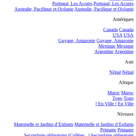
Portugal, Les Acores
Portugal, Les Acores
Australie, Pacifique et Océanie
Australie, Pacifique et Océanie
Amériques
Canada
Canada
USA
USA
Guyane, Amazonie
Guyane, Amazonie
Mexique
Mexique
Argentine
Argentine
Asie
Népal
Népal
Afrique
Maroc
Maroc
Togo
Togo
En Ville !
En Ville !
Niveaux
Maternelle et Jardins d’Enfants
Maternelle et Jardins d’Enfants
Primaire
Primaire
Secondaire obligatoire (Collège...)
Secondaire obligatoire