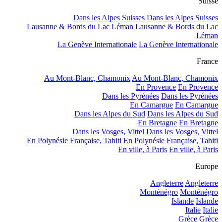
Suisse
Dans les Alpes Suisses
Dans les Alpes Suisses
Lausanne & Bords du Lac Léman
Lausanne & Bords du Lac
Léman
La Genève Internationale
La Genève Internationale
France
Au Mont-Blanc, Chamonix
Au Mont-Blanc, Chamonix
En Provence
En Provence
Dans les Pyrénées
Dans les Pyrénées
En Camargue
En Camargue
Dans les Alpes du Sud
Dans les Alpes du Sud
En Bretagne
En Bretagne
Dans les Vosges, Vittel
Dans les Vosges, Vittel
En Polynésie Française, Tahiti
En Polynésie Française, Tahiti
En ville, à Paris
En ville, à Paris
Europe
Angleterre
Angleterre
Monténégro
Monténégro
Islande
Islande
Italie
Italie
Grèce
Grèce