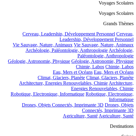
Voyages Scolaires
Voyages Scolaires
Grands Thèmes
Cerveau, Leadership, Développement Personnel
Cerveau,
Leadership, Développement Personnel
Vie Sauvage, Nature, Animaux
Vie Sauvage, Nature, Animaux
Archéologie, Paléontologie, Anthropologie
Archéologie,
Paléontologie, Anthropologie
Géologie, Astronomie, Physique
Géologie, Astronomie, Physique
Chimie, Labos
Chimie, Labos
Eau, Mers et Océans
Eau, Mers et Océans
Climat, Glaciers, Planète
Climat, Glaciers, Planète
Architecture, Energies Renouvelables, Chimie
Architecture,
Energies Renouvelables, Chimie
Robotique, Electronique, Informatique
Robotique, Electronique,
Informatique
Drones, Objets Connectés, Imprimante 3D
Drones, Objets
Connectés, Imprimante 3D
Agriculture, Santé
Agriculture, Santé
Destinations