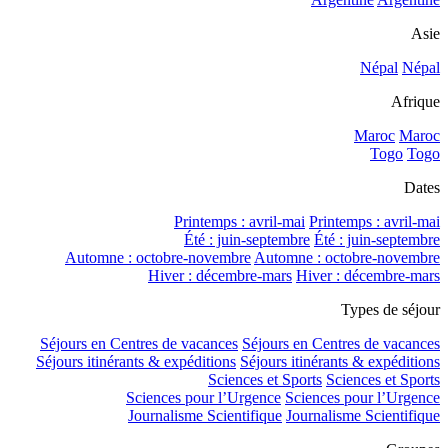
Asie
Népal
Népal
Afrique
Maroc
Maroc
Togo
Togo
Dates
Printemps : avril-mai
Printemps : avril-mai
Été : juin-septembre
Été : juin-septembre
Automne : octobre-novembre
Automne : octobre-novembre
Hiver : décembre-mars
Hiver : décembre-mars
Types de séjour
Séjours en Centres de vacances
Séjours en Centres de vacances
Séjours itinérants & expéditions
Séjours itinérants & expéditions
Sciences et Sports
Sciences et Sports
Sciences pour l’Urgence
Sciences pour l’Urgence
Journalisme Scientifique
Journalisme Scientifique