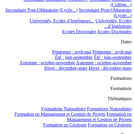
(Collège...)
Secondaire Post-Obligatoire (Lycée...)
Secondaire Post-Obligatoire
(Lycée...)
Universités, Ecoles d’Ingénieurs...
Universités, Ecoles
d’Ingénieurs...
Ecoles Doctorales
Ecoles Doctorales
Dates
Printemps : avril-mai
Printemps : avril-mai
Été : juin-septembre
Été : juin-septembre
Automne : octobre-novembre
Automne : octobre-novembre
Hiver : décembre-mars
Hiver : décembre-mars
Formations
Formations
Thématiques
Formations Naturalistes
Formations Naturalistes
Formation en Management et Gestion de Projets
Formation en
Management et Gestion de Projets
Formation en Géologie
Formation en Géologie