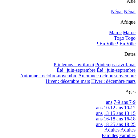
Asie
Népal
Népal
Afrique
Maroc
Maroc
Togo
Togo
En Ville !
En Ville !
Dates
Printemps : avril-mai
Printemps : avril-mai
Été : juin-septembre
Été : juin-septembre
Automne : octobre-novembre
Automne : octobre-novembre
Hiver : décembre-mars
Hiver : décembre-mars
Ages
7-9 ans
7-9 ans
10-12 ans
10-12 ans
13-15 ans
13-15 ans
16-18 ans
16-18 ans
18-25 ans
18-25 ans
Adultes
Adultes
Familles
Familles