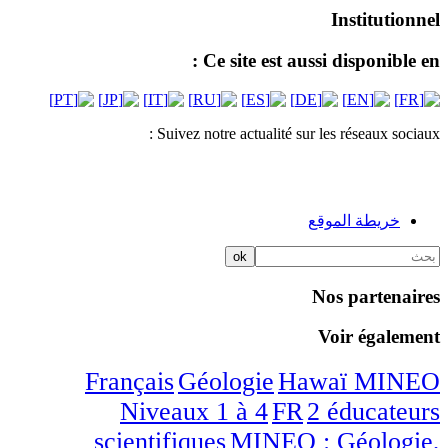
Institutionnel
Ce site est aussi disponible en :
Suivez notre actualité sur les réseaux sociaux :
خريطة الموقع
Nos partenaires
Voir également
/6
/6
/6
/6
/6
Français
Géologie
Hawaï
MINEO
/6
/6
Niveaux 1 à 4
FR
2 éducateurs
/6
scientifiques
MINEO : Géologie,