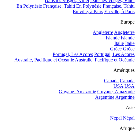
Dans les Vosges, Vittel
Dans les Vosges, Vittel
En Polynésie Française, Tahiti
En Polynésie Française, Tahiti
En ville, à Paris
En ville, à Paris
Europe
Angleterre
Angleterre
Islande
Islande
Italie
Italie
Grèce
Grèce
Portugal, Les Acores
Portugal, Les Acores
Australie, Pacifique et Océanie
Australie, Pacifique et Océanie
Amériques
Canada
Canada
USA
USA
Guyane, Amazonie
Guyane, Amazonie
Argentine
Argentine
Asie
Népal
Népal
Afrique