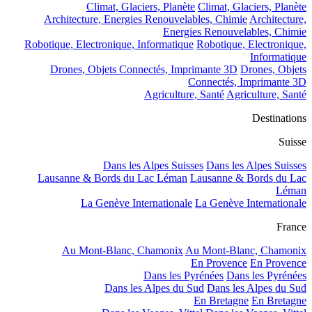
Climat, Glaciers, Planète
Climat, Glaciers, Planète
Architecture, Energies Renouvelables, Chimie
Architecture,
Energies Renouvelables, Chimie
Robotique, Electronique, Informatique
Robotique, Electronique,
Informatique
Drones, Objets Connectés, Imprimante 3D
Drones, Objets
Connectés, Imprimante 3D
Agriculture, Santé
Agriculture, Santé
Destinations
Suisse
Dans les Alpes Suisses
Dans les Alpes Suisses
Lausanne & Bords du Lac Léman
Lausanne & Bords du Lac
Léman
La Genève Internationale
La Genève Internationale
France
Au Mont-Blanc, Chamonix
Au Mont-Blanc, Chamonix
En Provence
En Provence
Dans les Pyrénées
Dans les Pyrénées
Dans les Alpes du Sud
Dans les Alpes du Sud
En Bretagne
En Bretagne