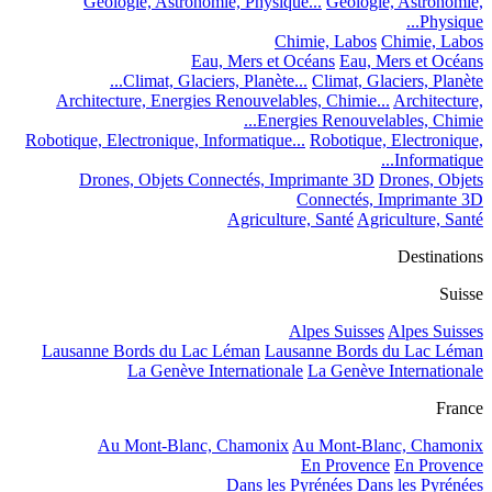
Géologie, Astronomie, Physique...
Géologie, Astronomie,
Physique...
Chimie, Labos
Chimie, Labos
Eau, Mers et Océans
Eau, Mers et Océans
Climat, Glaciers, Planète...
Climat, Glaciers, Planète...
Architecture, Energies Renouvelables, Chimie...
Architecture,
Energies Renouvelables, Chimie...
Robotique, Electronique, Informatique...
Robotique, Electronique,
Informatique...
Drones, Objets Connectés, Imprimante 3D
Drones, Objets
Connectés, Imprimante 3D
Agriculture, Santé
Agriculture, Santé
Destinations
Suisse
Alpes Suisses
Alpes Suisses
Lausanne Bords du Lac Léman
Lausanne Bords du Lac Léman
La Genève Internationale
La Genève Internationale
France
Au Mont-Blanc, Chamonix
Au Mont-Blanc, Chamonix
En Provence
En Provence
Dans les Pyrénées
Dans les Pyrénées