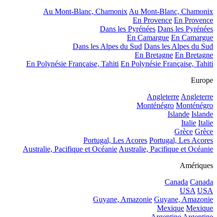
Au Mont-Blanc, Chamonix
Au Mont-Blanc, Chamonix
En Provence
En Provence
Dans les Pyrénées
Dans les Pyrénées
En Camargue
En Camargue
Dans les Alpes du Sud
Dans les Alpes du Sud
En Bretagne
En Bretagne
En Polynésie Française, Tahiti
En Polynésie Française, Tahiti
Europe
Angleterre
Angleterre
Monténégro
Monténégro
Islande
Islande
Italie
Italie
Grèce
Grèce
Portugal, Les Acores
Portugal, Les Acores
Australie, Pacifique et Océanie
Australie, Pacifique et Océanie
Amériques
Canada
Canada
USA
USA
Guyane, Amazonie
Guyane, Amazonie
Mexique
Mexique
Argentine
Argentine