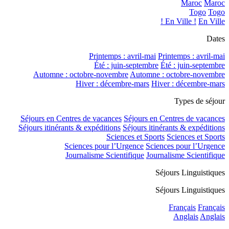
Maroc
Maroc
Togo
Togo
En Ville !
En Ville !
Dates
Printemps : avril-mai
Printemps : avril-mai
Été : juin-septembre
Été : juin-septembre
Automne : octobre-novembre
Automne : octobre-novembre
Hiver : décembre-mars
Hiver : décembre-mars
Types de séjour
Séjours en Centres de vacances
Séjours en Centres de vacances
Séjours itinérants & expéditions
Séjours itinérants & expéditions
Sciences et Sports
Sciences et Sports
Sciences pour l’Urgence
Sciences pour l’Urgence
Journalisme Scientifique
Journalisme Scientifique
Séjours Linguistiques
Séjours Linguistiques
Français
Français
Anglais
Anglais