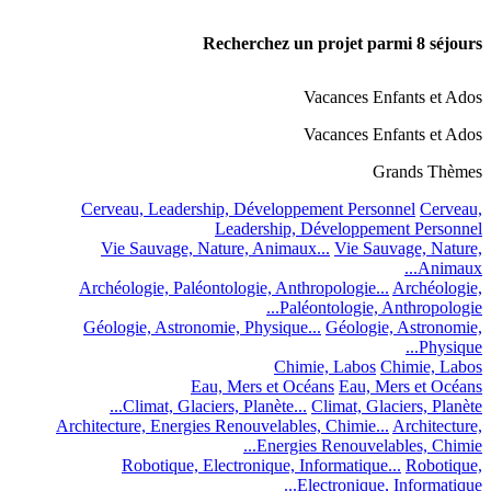
Recherchez un projet parmi
8
séjours
Vacances Enfants et Ados
Vacances Enfants et Ados
Grands Thèmes
Cerveau, Leadership, Développement Personnel
Cerveau,
Leadership, Développement Personnel
Vie Sauvage, Nature, Animaux...
Vie Sauvage, Nature,
Animaux...
Archéologie, Paléontologie, Anthropologie...
Archéologie,
Paléontologie, Anthropologie...
Géologie, Astronomie, Physique...
Géologie, Astronomie,
Physique...
Chimie, Labos
Chimie, Labos
Eau, Mers et Océans
Eau, Mers et Océans
Climat, Glaciers, Planète...
Climat, Glaciers, Planète...
Architecture, Energies Renouvelables, Chimie...
Architecture,
Energies Renouvelables, Chimie...
Robotique, Electronique, Informatique...
Robotique,
Electronique, Informatique...