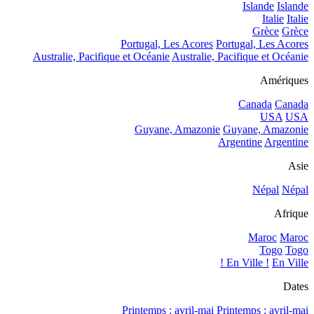
Islande
Islande
Italie
Italie
Grèce
Grèce
Portugal, Les Acores
Portugal, Les Acores
Australie, Pacifique et Océanie
Australie, Pacifique et Océanie
Amériques
Canada
Canada
USA
USA
Guyane, Amazonie
Guyane, Amazonie
Argentine
Argentine
Asie
Népal
Népal
Afrique
Maroc
Maroc
Togo
Togo
En Ville !
En Ville !
Dates
Printemps : avril-mai
Printemps : avril-mai