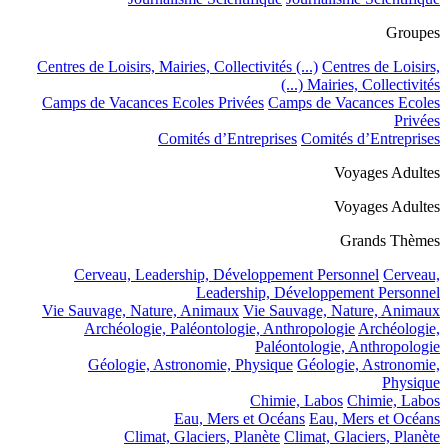
Groupes
Centres de Loisirs, Mairies, Collectivités (...)
Centres de Loisirs,
Mairies, Collectivités (...)
Camps de Vacances Ecoles Privées
Camps de Vacances Ecoles
Privées
Comités d’Entreprises
Comités d’Entreprises
Voyages Adultes
Voyages Adultes
Grands Thèmes
Cerveau, Leadership, Développement Personnel
Cerveau,
Leadership, Développement Personnel
Vie Sauvage, Nature, Animaux
Vie Sauvage, Nature, Animaux
Archéologie, Paléontologie, Anthropologie
Archéologie,
Paléontologie, Anthropologie
Géologie, Astronomie, Physique
Géologie, Astronomie,
Physique
Chimie, Labos
Chimie, Labos
Eau, Mers et Océans
Eau, Mers et Océans
Climat, Glaciers, Planète
Climat, Glaciers, Planète