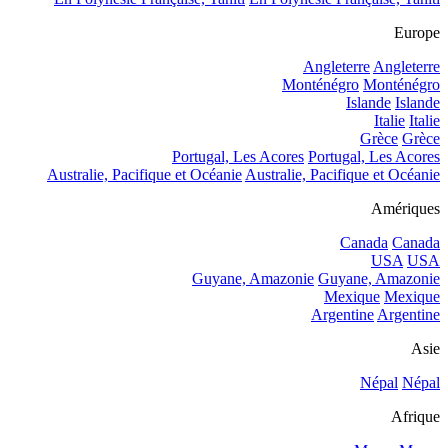
Europe
Angleterre
Angleterre
Monténégro
Monténégro
Islande
Islande
Italie
Italie
Grèce
Grèce
Portugal, Les Acores
Portugal, Les Acores
Australie, Pacifique et Océanie
Australie, Pacifique et Océanie
Amériques
Canada
Canada
USA
USA
Guyane, Amazonie
Guyane, Amazonie
Mexique
Mexique
Argentine
Argentine
Asie
Népal
Népal
Afrique