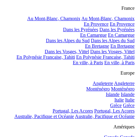
France
Au Mont-Blanc, Chamonix
Au Mont-Blanc, Chamonix
En Provence
En Provence
Dans les Pyrénées
Dans les Pyrénées
En Camargue
En Camargue
Dans les Alpes du Sud
Dans les Alpes du Sud
En Bretagne
En Bretagne
Dans les Vosges, Vittel
Dans les Vosges, Vittel
En Polynésie Française, Tahiti
En Polynésie Française, Tahiti
En ville, à Paris
En ville, à Paris
Europe
Angleterre
Angleterre
Monténégro
Monténégro
Islande
Islande
Italie
Italie
Grèce
Grèce
Portugal, Les Acores
Portugal, Les Acores
Australie, Pacifique et Océanie
Australie, Pacifique et Océanie
Amériques