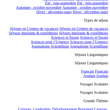
Été : juin-septembre
Été : juin-septembre
Automne : octobre-novembre
Automne : octobre-novembre
Hiver : décembre-mars
Hiver : décembre-mars
Types de séjour
Séjours en Centres de vacances
Séjours en Centres de vacances
Séjours itinérants & expéditions
Séjours itinérants & expéditions
Sciences et Sports
Sciences et Sports
Sciences pour l’Urgence
Sciences pour l’Urgence
Journalisme Scientifique
Journalisme Scientifique
Séjours Linguistiques
Séjours Linguistiques
Français
Français
Anglais
Anglais
Voyages Scolaires
Voyages Scolaires
Grands Thèmes
Cerveau, Leadership, Développement Personnel
Cerveau,