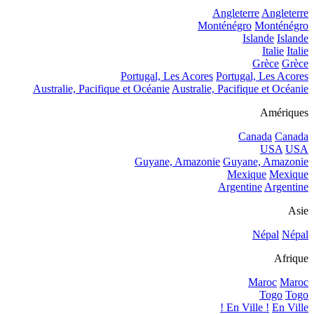
Angleterre
Angleterre
Monténégro
Monténégro
Islande
Islande
Italie
Italie
Grèce
Grèce
Portugal, Les Acores
Portugal, Les Acores
Australie, Pacifique et Océanie
Australie, Pacifique et Océanie
Amériques
Canada
Canada
USA
USA
Guyane, Amazonie
Guyane, Amazonie
Mexique
Mexique
Argentine
Argentine
Asie
Népal
Népal
Afrique
Maroc
Maroc
Togo
Togo
En Ville !
En Ville !