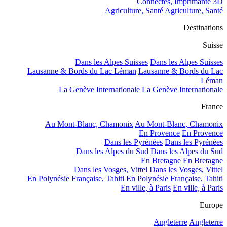
Connectés, Imprimante 3D
Agriculture, Santé
Agriculture, Santé
Destinations
Suisse
Dans les Alpes Suisses
Dans les Alpes Suisses
Lausanne & Bords du Lac Léman
Lausanne & Bords du Lac
Léman
La Genève Internationale
La Genève Internationale
France
Au Mont-Blanc, Chamonix
Au Mont-Blanc, Chamonix
En Provence
En Provence
Dans les Pyrénées
Dans les Pyrénées
Dans les Alpes du Sud
Dans les Alpes du Sud
En Bretagne
En Bretagne
Dans les Vosges, Vittel
Dans les Vosges, Vittel
En Polynésie Française, Tahiti
En Polynésie Française, Tahiti
En ville, à Paris
En ville, à Paris
Europe
Angleterre
Angleterre