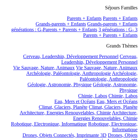
Séjours Familles
Parents + Enfants
Parents + Enfants
Grands-parents + Enfants
Grands-parents + Enfants
3 générations : G-
3 générations : G-Parents + Parents + Enfants
Parents + Parents + Enfants
Grands Thèmes
Cerveau, Leadership, Développement Personnel
Cerveau,
Leadership, Développement Personnel
Vie Sauvage, Nature, Animaux
Vie Sauvage, Nature, Animaux
Archéologie, Paléontologie, Anthropologie
Archéologie,
Paléontologie, Anthropologie
Géologie, Astronomie, Physique
Géologie, Astronomie,
Physique
Chimie, Labos
Chimie, Labos
Eau, Mers et Océans
Eau, Mers et Océans
Climat, Glaciers, Planète
Climat, Glaciers, Planète
Architecture, Energies Renouvelables, Chimie
Architecture,
Energies Renouvelables, Chimie
Robotique, Electronique, Informatique
Robotique, Electronique,
Informatique
Drones, Objets Connectés, Imprimante 3D
Drones, Objets