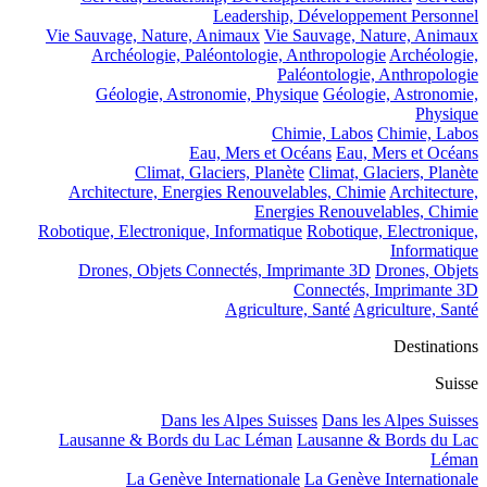
Leadership, Développement Personnel
Vie Sauvage, Nature, Animaux
Vie Sauvage, Nature, Animaux
Archéologie, Paléontologie, Anthropologie
Archéologie,
Paléontologie, Anthropologie
Géologie, Astronomie, Physique
Géologie, Astronomie,
Physique
Chimie, Labos
Chimie, Labos
Eau, Mers et Océans
Eau, Mers et Océans
Climat, Glaciers, Planète
Climat, Glaciers, Planète
Architecture, Energies Renouvelables, Chimie
Architecture,
Energies Renouvelables, Chimie
Robotique, Electronique, Informatique
Robotique, Electronique,
Informatique
Drones, Objets Connectés, Imprimante 3D
Drones, Objets
Connectés, Imprimante 3D
Agriculture, Santé
Agriculture, Santé
Destinations
Suisse
Dans les Alpes Suisses
Dans les Alpes Suisses
Lausanne & Bords du Lac Léman
Lausanne & Bords du Lac
Léman
La Genève Internationale
La Genève Internationale