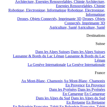
Architecture, Energies Renouvelables, Chimie
Architecture,
Energies Renouvelables, Chimie
Robotique, Electronique, Informatique
Robotique, Electronique,
Informatique
Drones, Objets Connectés, Imprimante 3D
Drones, Objets
Connectés, Imprimante 3D
Agriculture, Santé
Agriculture, Santé
Destinations
Suisse
Dans les Alpes Suisses
Dans les Alpes Suisses
Lausanne & Bords du Lac Léman
Lausanne & Bords du Lac
Léman
La Genève Internationale
La Genève Internationale
France
Au Mont-Blanc, Chamonix
Au Mont-Blanc, Chamonix
En Provence
En Provence
Dans les Pyrénées
Dans les Pyrénées
En Camargue
En Camargue
Dans les Alpes du Sud
Dans les Alpes du Sud
En Bretagne
En Bretagne
En Polynésie Française, Tahiti
En Polynésie Française, Tahiti