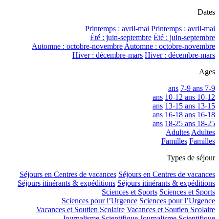
Dates
Printemps : avril-mai
Printemps : avril-mai
Été : juin-septembre
Été : juin-septembre
Automne : octobre-novembre
Automne : octobre-novembre
Hiver : décembre-mars
Hiver : décembre-mars
Ages
7-9 ans
7-9 ans
10-12 ans
10-12 ans
13-15 ans
13-15 ans
16-18 ans
16-18 ans
18-25 ans
18-25 ans
Adultes
Adultes
Familles
Familles
Types de séjour
Séjours en Centres de vacances
Séjours en Centres de vacances
Séjours itinérants & expéditions
Séjours itinérants & expéditions
Sciences et Sports
Sciences et Sports
Sciences pour l’Urgence
Sciences pour l’Urgence
Vacances et Soutien Scolaire
Vacances et Soutien Scolaire
Journalisme Scientifique
Journalisme Scientifique