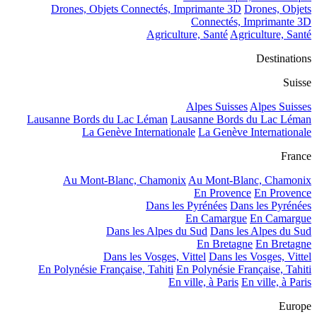
Drones, Objets Connectés, Imprimante 3D
Drones, Objets
Connectés, Imprimante 3D
Agriculture, Santé
Agriculture, Santé
Destinations
Suisse
Alpes Suisses
Alpes Suisses
Lausanne Bords du Lac Léman
Lausanne Bords du Lac Léman
La Genève Internationale
La Genève Internationale
France
Au Mont-Blanc, Chamonix
Au Mont-Blanc, Chamonix
En Provence
En Provence
Dans les Pyrénées
Dans les Pyrénées
En Camargue
En Camargue
Dans les Alpes du Sud
Dans les Alpes du Sud
En Bretagne
En Bretagne
Dans les Vosges, Vittel
Dans les Vosges, Vittel
En Polynésie Française, Tahiti
En Polynésie Française, Tahiti
En ville, à Paris
En ville, à Paris
Europe