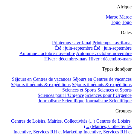
Afrique
Maroc
Maroc
Togo
Togo
Dates
Printemps : avril-mai
Printemps : avril-mai
Été : juin-septembre
Été : juin-septembre
Automne : octobre-novembre
Automne : octobre-novembre
Hiver : décembre-mars
Hiver : décembre-mars
Types de séjour
Séjours en Centres de vacances
Séjours en Centres de vacances
Séjours itinérants & expéditions
Séjours itinérants & expéditions
Sciences et Sports
Sciences et Sports
Sciences pour l’Urgence
Sciences pour l’Urgence
Journalisme Scientifique
Journalisme Scientifique
Groupes
Centres de Loisirs, Mairies, Collectivités (...)
Centres de Loisirs,
Mairies, Collectivités (...)
Incentive, Services RH et Marketing
Incentive, Services RH et