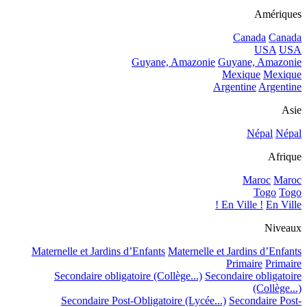
Amériques
Canada
Canada
USA
USA
Guyane, Amazonie
Guyane, Amazonie
Mexique
Mexique
Argentine
Argentine
Asie
Népal
Népal
Afrique
Maroc
Maroc
Togo
Togo
En Ville !
En Ville !
Niveaux
Maternelle et Jardins d’Enfants
Maternelle et Jardins d’Enfants
Primaire
Primaire
Secondaire obligatoire (Collège...)
Secondaire obligatoire
(Collège...)
Secondaire Post-Obligatoire (Lycée...)
Secondaire Post-