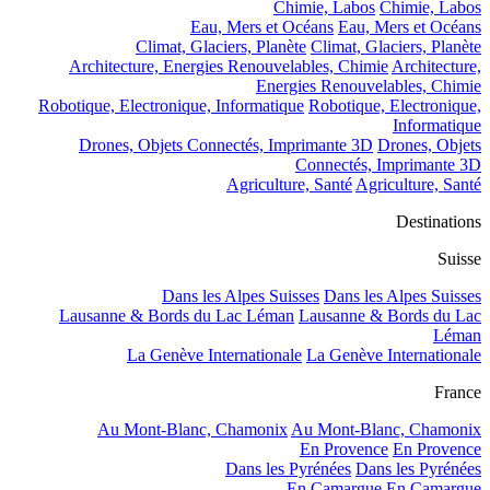
Chimie, Labos
Chimie, Labos
Eau, Mers et Océans
Eau, Mers et Océans
Climat, Glaciers, Planète
Climat, Glaciers, Planète
Architecture, Energies Renouvelables, Chimie
Architecture,
Energies Renouvelables, Chimie
Robotique, Electronique, Informatique
Robotique, Electronique,
Informatique
Drones, Objets Connectés, Imprimante 3D
Drones, Objets
Connectés, Imprimante 3D
Agriculture, Santé
Agriculture, Santé
Destinations
Suisse
Dans les Alpes Suisses
Dans les Alpes Suisses
Lausanne & Bords du Lac Léman
Lausanne & Bords du Lac
Léman
La Genève Internationale
La Genève Internationale
France
Au Mont-Blanc, Chamonix
Au Mont-Blanc, Chamonix
En Provence
En Provence
Dans les Pyrénées
Dans les Pyrénées
En Camargue
En Camargue