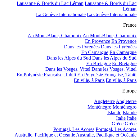
Lausanne & Bords du Lac Léman
Lausanne & Bords du Lac
Léman
La Genève Internationale
La Genève Internationale
France
Au Mont-Blanc, Chamonix
Au Mont-Blanc, Chamonix
En Provence
En Provence
Dans les Pyrénées
Dans les Pyrénées
En Camargue
En Camargue
Dans les Alpes du Sud
Dans les Alpes du Sud
En Bretagne
En Bretagne
Dans les Vosges, Vittel
Dans les Vosges, Vittel
En Polynésie Française, Tahiti
En Polynésie Française, Tahiti
En ville, à Paris
En ville, à Paris
Europe
Angleterre
Angleterre
Monténégro
Monténégro
Islande
Islande
Italie
Italie
Grèce
Grèce
Portugal, Les Acores
Portugal, Les Acores
Australie, Pacifique et Océanie
Australie, Pacifique et Océanie