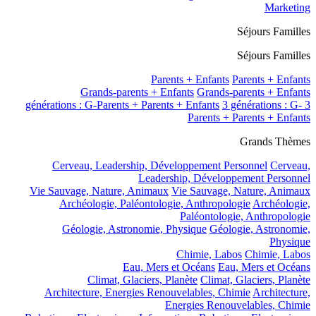
Marketing
Séjours Familles
Séjours Familles
Parents + Enfants
Parents + Enfants
Grands-parents + Enfants
Grands-parents + Enfants
3 générations : G-
3 générations : G-Parents + Parents + Enfants
Parents + Parents + Enfants
Grands Thèmes
Cerveau, Leadership, Développement Personnel
Cerveau,
Leadership, Développement Personnel
Vie Sauvage, Nature, Animaux
Vie Sauvage, Nature, Animaux
Archéologie, Paléontologie, Anthropologie
Archéologie,
Paléontologie, Anthropologie
Géologie, Astronomie, Physique
Géologie, Astronomie,
Physique
Chimie, Labos
Chimie, Labos
Eau, Mers et Océans
Eau, Mers et Océans
Climat, Glaciers, Planète
Climat, Glaciers, Planète
Architecture, Energies Renouvelables, Chimie
Architecture,
Energies Renouvelables, Chimie