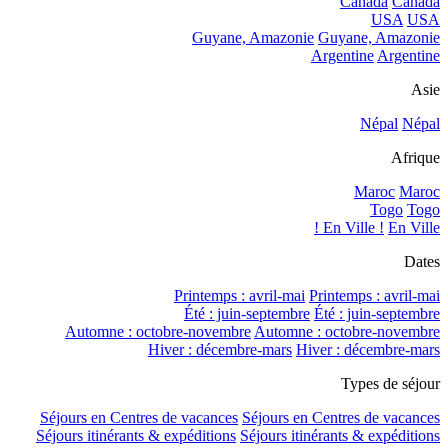
Canada
Canada
USA
USA
Guyane, Amazonie
Guyane, Amazonie
Argentine
Argentine
Asie
Népal
Népal
Afrique
Maroc
Maroc
Togo
Togo
En Ville !
En Ville !
Dates
Printemps : avril-mai
Printemps : avril-mai
Été : juin-septembre
Été : juin-septembre
Automne : octobre-novembre
Automne : octobre-novembre
Hiver : décembre-mars
Hiver : décembre-mars
Types de séjour
Séjours en Centres de vacances
Séjours en Centres de vacances
Séjours itinérants & expéditions
Séjours itinérants & expéditions