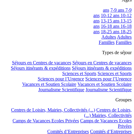
7-9 ans
7-9 ans
10-12 ans
10-12 ans
13-15 ans
13-15 ans
16-18 ans
16-18 ans
18-25 ans
18-25 ans
Adultes
Adultes
Familles
Familles
Types de séjour
Séjours en Centres de vacances
Séjours en Centres de vacances
Séjours itinérants & expéditions
Séjours itinérants & expéditions
Sciences et Sports
Sciences et Sports
Sciences pour l’Urgence
Sciences pour l’Urgence
Vacances et Soutien Scolaire
Vacances et Soutien Scolaire
Journalisme Scientifique
Journalisme Scientifique
Groupes
Centres de Loisirs, Mairies, Collectivités (...)
Centres de Loisirs,
Mairies, Collectivités (...)
Camps de Vacances Ecoles Privées
Camps de Vacances Ecoles
Privées
Comités d’Entreprises
Comités d’Entreprises