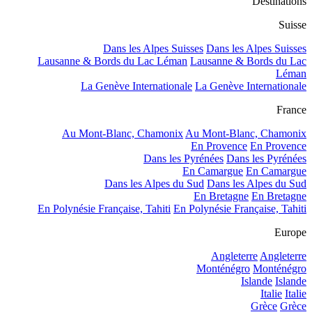
Destinations
Suisse
Dans les Alpes Suisses
Dans les Alpes Suisses
Lausanne & Bords du Lac Léman
Lausanne & Bords du Lac
Léman
La Genève Internationale
La Genève Internationale
France
Au Mont-Blanc, Chamonix
Au Mont-Blanc, Chamonix
En Provence
En Provence
Dans les Pyrénées
Dans les Pyrénées
En Camargue
En Camargue
Dans les Alpes du Sud
Dans les Alpes du Sud
En Bretagne
En Bretagne
En Polynésie Française, Tahiti
En Polynésie Française, Tahiti
Europe
Angleterre
Angleterre
Monténégro
Monténégro
Islande
Islande
Italie
Italie
Grèce
Grèce