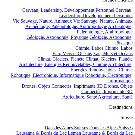
Cerveau, Leadership, Développement Personnel
Cerveau,
Leadership, Développement Personnel
Vie Sauvage, Nature, Animaux
Vie Sauvage, Nature, Animaux
Archéologie, Paléontologie, Anthropologie
Archéologie,
Paléontologie, Anthropologie
Géologie, Astronomie, Physique
Géologie, Astronomie,
Physique
Chimie, Labos
Chimie, Labos
Eau, Mers et Océans
Eau, Mers et Océans
Climat, Glaciers, Planète
Climat, Glaciers, Planète
Architecture, Energies Renouvelables, Chimie
Architecture,
Energies Renouvelables, Chimie
Robotique, Electronique, Informatique
Robotique, Electronique,
Informatique
Drones, Objets Connectés, Imprimante 3D
Drones, Objets
Connectés, Imprimante 3D
Agriculture, Santé
Agriculture, Santé
Destinations
Suisse
Dans les Alpes Suisses
Dans les Alpes Suisses
Lausanne & Bords du Lac Léman
Lausanne & Bords du Lac