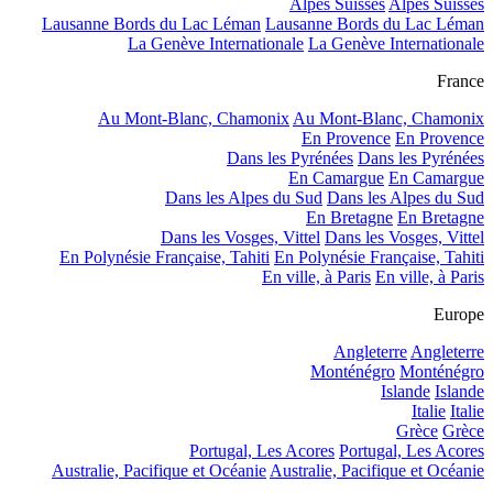
Alpes Suisses
Alpes Suisses
Lausanne Bords du Lac Léman
Lausanne Bords du Lac Léman
La Genève Internationale
La Genève Internationale
France
Au Mont-Blanc, Chamonix
Au Mont-Blanc, Chamonix
En Provence
En Provence
Dans les Pyrénées
Dans les Pyrénées
En Camargue
En Camargue
Dans les Alpes du Sud
Dans les Alpes du Sud
En Bretagne
En Bretagne
Dans les Vosges, Vittel
Dans les Vosges, Vittel
En Polynésie Française, Tahiti
En Polynésie Française, Tahiti
En ville, à Paris
En ville, à Paris
Europe
Angleterre
Angleterre
Monténégro
Monténégro
Islande
Islande
Italie
Italie
Grèce
Grèce
Portugal, Les Acores
Portugal, Les Acores
Australie, Pacifique et Océanie
Australie, Pacifique et Océanie