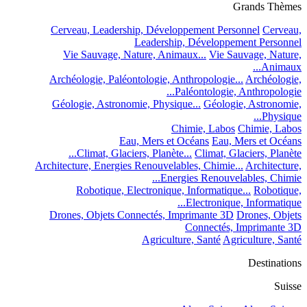
Grands Thèmes
Cerveau, Leadership, Développement Personnel
Cerveau,
Leadership, Développement Personnel
Vie Sauvage, Nature, Animaux...
Vie Sauvage, Nature,
Animaux...
Archéologie, Paléontologie, Anthropologie...
Archéologie,
Paléontologie, Anthropologie...
Géologie, Astronomie, Physique...
Géologie, Astronomie,
Physique...
Chimie, Labos
Chimie, Labos
Eau, Mers et Océans
Eau, Mers et Océans
Climat, Glaciers, Planète...
Climat, Glaciers, Planète...
Architecture, Energies Renouvelables, Chimie...
Architecture,
Energies Renouvelables, Chimie...
Robotique, Electronique, Informatique...
Robotique,
Electronique, Informatique...
Drones, Objets Connectés, Imprimante 3D
Drones, Objets
Connectés, Imprimante 3D
Agriculture, Santé
Agriculture, Santé
Destinations
Suisse