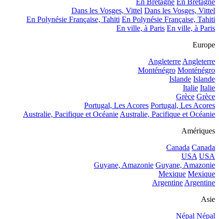
En Bretagne
En Bretagne
Dans les Vosges, Vittel
Dans les Vosges, Vittel
En Polynésie Française, Tahiti
En Polynésie Française, Tahiti
En ville, à Paris
En ville, à Paris
Europe
Angleterre
Angleterre
Monténégro
Monténégro
Islande
Islande
Italie
Italie
Grèce
Grèce
Portugal, Les Acores
Portugal, Les Acores
Australie, Pacifique et Océanie
Australie, Pacifique et Océanie
Amériques
Canada
Canada
USA
USA
Guyane, Amazonie
Guyane, Amazonie
Mexique
Mexique
Argentine
Argentine
Asie
Népal
Népal