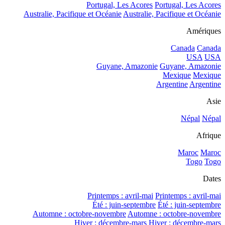
Portugal, Les Acores
Portugal, Les Acores
Australie, Pacifique et Océanie
Australie, Pacifique et Océanie
Amériques
Canada
Canada
USA
USA
Guyane, Amazonie
Guyane, Amazonie
Mexique
Mexique
Argentine
Argentine
Asie
Népal
Népal
Afrique
Maroc
Maroc
Togo
Togo
Dates
Printemps : avril-mai
Printemps : avril-mai
Été : juin-septembre
Été : juin-septembre
Automne : octobre-novembre
Automne : octobre-novembre
Hiver : décembre-mars
Hiver : décembre-mars