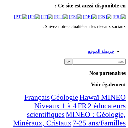
Ce site est aussi disponible en :
Suivez notre actualité sur les réseaux sociaux :
خريطة الموقع
Nos partenaires
Voir également
/5
/5
/5
/5
/5
Français
Géologie
Hawaï
MINEO
/5
/5
Niveaux 1 à 4
FR
2 éducateurs
/5
scientifiques
MINEO : Géologie,
/5
/5
Minéraux, Cristaux
7-25 ans/Familles