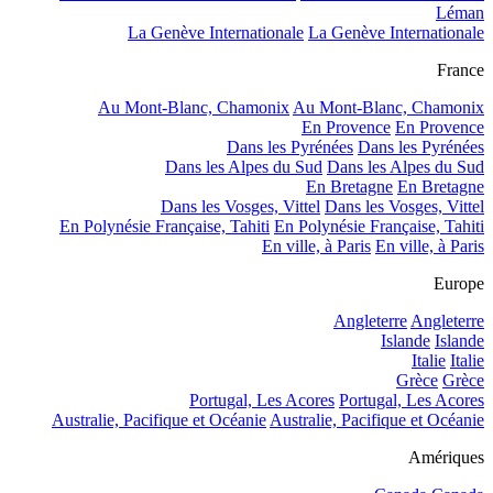
Léman
La Genève Internationale
La Genève Internationale
France
Au Mont-Blanc, Chamonix
Au Mont-Blanc, Chamonix
En Provence
En Provence
Dans les Pyrénées
Dans les Pyrénées
Dans les Alpes du Sud
Dans les Alpes du Sud
En Bretagne
En Bretagne
Dans les Vosges, Vittel
Dans les Vosges, Vittel
En Polynésie Française, Tahiti
En Polynésie Française, Tahiti
En ville, à Paris
En ville, à Paris
Europe
Angleterre
Angleterre
Islande
Islande
Italie
Italie
Grèce
Grèce
Portugal, Les Acores
Portugal, Les Acores
Australie, Pacifique et Océanie
Australie, Pacifique et Océanie
Amériques