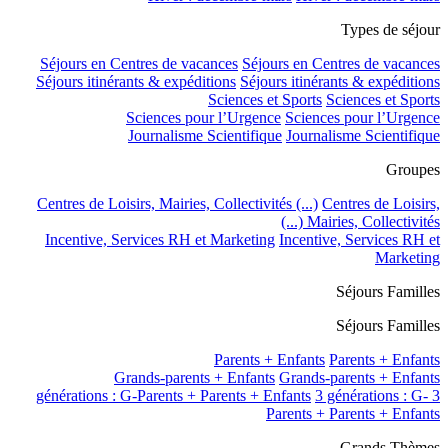
Types de séjour
Séjours en Centres de vacances
Séjours en Centres de vacances
Séjours itinérants & expéditions
Séjours itinérants & expéditions
Sciences et Sports
Sciences et Sports
Sciences pour l’Urgence
Sciences pour l’Urgence
Journalisme Scientifique
Journalisme Scientifique
Groupes
Centres de Loisirs, Mairies, Collectivités (...)
Centres de Loisirs,
Mairies, Collectivités (...)
Incentive, Services RH et Marketing
Incentive, Services RH et
Marketing
Séjours Familles
Séjours Familles
Parents + Enfants
Parents + Enfants
Grands-parents + Enfants
Grands-parents + Enfants
3 générations : G-
3 générations : G-Parents + Parents + Enfants
Parents + Parents + Enfants
Grands Thèmes