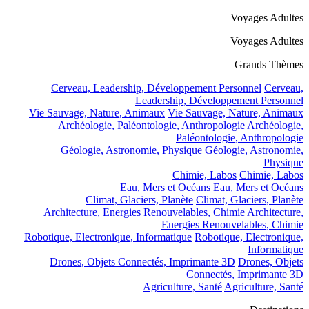
Voyages Adultes
Voyages Adultes
Grands Thèmes
Cerveau, Leadership, Développement Personnel
Cerveau,
Leadership, Développement Personnel
Vie Sauvage, Nature, Animaux
Vie Sauvage, Nature, Animaux
Archéologie, Paléontologie, Anthropologie
Archéologie,
Paléontologie, Anthropologie
Géologie, Astronomie, Physique
Géologie, Astronomie,
Physique
Chimie, Labos
Chimie, Labos
Eau, Mers et Océans
Eau, Mers et Océans
Climat, Glaciers, Planète
Climat, Glaciers, Planète
Architecture, Energies Renouvelables, Chimie
Architecture,
Energies Renouvelables, Chimie
Robotique, Electronique, Informatique
Robotique, Electronique,
Informatique
Drones, Objets Connectés, Imprimante 3D
Drones, Objets
Connectés, Imprimante 3D
Agriculture, Santé
Agriculture, Santé