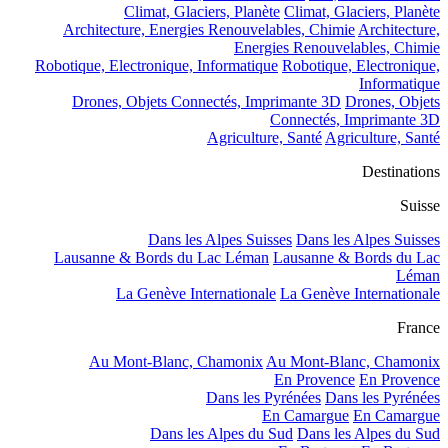
Climat, Glaciers, Planète
Climat, Glaciers, Planète
Architecture, Energies Renouvelables, Chimie
Architecture,
Energies Renouvelables, Chimie
Robotique, Electronique, Informatique
Robotique, Electronique,
Informatique
Drones, Objets Connectés, Imprimante 3D
Drones, Objets
Connectés, Imprimante 3D
Agriculture, Santé
Agriculture, Santé
Destinations
Suisse
Dans les Alpes Suisses
Dans les Alpes Suisses
Lausanne & Bords du Lac Léman
Lausanne & Bords du Lac
Léman
La Genève Internationale
La Genève Internationale
France
Au Mont-Blanc, Chamonix
Au Mont-Blanc, Chamonix
En Provence
En Provence
Dans les Pyrénées
Dans les Pyrénées
En Camargue
En Camargue
Dans les Alpes du Sud
Dans les Alpes du Sud