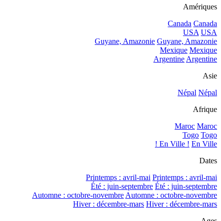
Amériques
Canada
Canada
USA
USA
Guyane, Amazonie
Guyane, Amazonie
Mexique
Mexique
Argentine
Argentine
Asie
Népal
Népal
Afrique
Maroc
Maroc
Togo
Togo
En Ville !
En Ville !
Dates
Printemps : avril-mai
Printemps : avril-mai
Été : juin-septembre
Été : juin-septembre
Automne : octobre-novembre
Automne : octobre-novembre
Hiver : décembre-mars
Hiver : décembre-mars
Ages