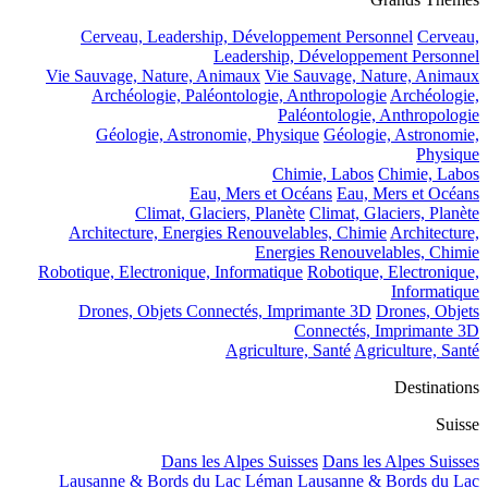
Cerveau, Leadership, Développement Personnel
Cerveau,
Leadership, Développement Personnel
Vie Sauvage, Nature, Animaux
Vie Sauvage, Nature, Animaux
Archéologie, Paléontologie, Anthropologie
Archéologie,
Paléontologie, Anthropologie
Géologie, Astronomie, Physique
Géologie, Astronomie,
Physique
Chimie, Labos
Chimie, Labos
Eau, Mers et Océans
Eau, Mers et Océans
Climat, Glaciers, Planète
Climat, Glaciers, Planète
Architecture, Energies Renouvelables, Chimie
Architecture,
Energies Renouvelables, Chimie
Robotique, Electronique, Informatique
Robotique, Electronique,
Informatique
Drones, Objets Connectés, Imprimante 3D
Drones, Objets
Connectés, Imprimante 3D
Agriculture, Santé
Agriculture, Santé
Destinations
Suisse
Dans les Alpes Suisses
Dans les Alpes Suisses
Lausanne & Bords du Lac Léman
Lausanne & Bords du Lac