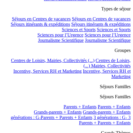
Types de séjour
Séjours en Centres de vacances
Séjours en Centres de vacances
Séjours itinérants & expéditions
Séjours itinérants & expéditions
Sciences et Sports
Sciences et Sports
Sciences pour l’Urgence
Sciences pour l’Urgence
Journalisme Scientifique
Journalisme Scientifique
Groupes
Centres de Loisirs, Mairies, Collectivités (...)
Centres de Loisirs,
Mairies, Collectivités (...)
Incentive, Services RH et Marketing
Incentive, Services RH et
Marketing
Séjours Familles
Séjours Familles
Parents + Enfants
Parents + Enfants
Grands-parents + Enfants
Grands-parents + Enfants
3 générations : G-
3 générations : G-Parents + Parents + Enfants
Parents + Parents + Enfants
Grands Thèmes