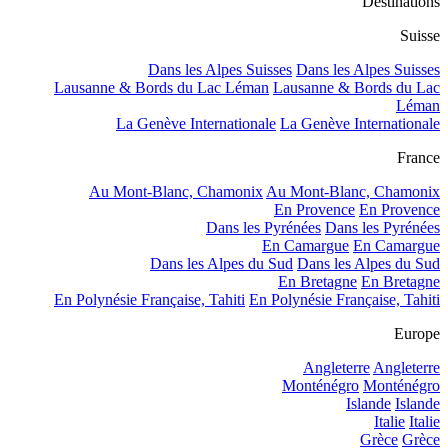
Destinations
Suisse
Dans les Alpes Suisses
Dans les Alpes Suisses
Lausanne & Bords du Lac Léman
Lausanne & Bords du Lac
Léman
La Genève Internationale
La Genève Internationale
France
Au Mont-Blanc, Chamonix
Au Mont-Blanc, Chamonix
En Provence
En Provence
Dans les Pyrénées
Dans les Pyrénées
En Camargue
En Camargue
Dans les Alpes du Sud
Dans les Alpes du Sud
En Bretagne
En Bretagne
En Polynésie Française, Tahiti
En Polynésie Française, Tahiti
Europe
Angleterre
Angleterre
Monténégro
Monténégro
Islande
Islande
Italie
Italie
Grèce
Grèce