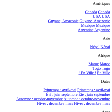
Amériques
Canada
Canada
USA
USA
Guyane, Amazonie
Guyane, Amazonie
Mexique
Mexique
Argentine
Argentine
Asie
Népal
Népal
Afrique
Maroc
Maroc
Togo
Togo
En Ville !
En Ville !
Dates
Printemps : avril-mai
Printemps : avril-mai
Été : juin-septembre
Été : juin-septembre
Automne : octobre-novembre
Automne : octobre-novembre
Hiver : décembre-mars
Hiver : décembre-mars
Ages