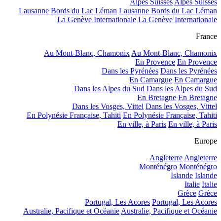
Alpes Suisses
Alpes Suisses
Lausanne Bords du Lac Léman
Lausanne Bords du Lac Léman
La Genève Internationale
La Genève Internationale
France
Au Mont-Blanc, Chamonix
Au Mont-Blanc, Chamonix
En Provence
En Provence
Dans les Pyrénées
Dans les Pyrénées
En Camargue
En Camargue
Dans les Alpes du Sud
Dans les Alpes du Sud
En Bretagne
En Bretagne
Dans les Vosges, Vittel
Dans les Vosges, Vittel
En Polynésie Française, Tahiti
En Polynésie Française, Tahiti
En ville, à Paris
En ville, à Paris
Europe
Angleterre
Angleterre
Monténégro
Monténégro
Islande
Islande
Italie
Italie
Grèce
Grèce
Portugal, Les Acores
Portugal, Les Acores
Australie, Pacifique et Océanie
Australie, Pacifique et Océanie