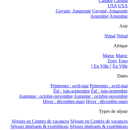
Canada
Canada
USA
USA
Guyane, Amazonie
Guyane, Amazonie
Argentine
Argentine
Asie
Népal
Népal
Afrique
Maroc
Maroc
Togo
Togo
En Ville !
En Ville !
Dates
Printemps : avril-mai
Printemps : avril-mai
Été : juin-septembre
Été : juin-septembre
Automne : octobre-novembre
Automne : octobre-novembre
Hiver : décembre-mars
Hiver : décembre-mars
Types de séjour
Séjours en Centres de vacances
Séjours en Centres de vacances
Séjours itinérants & expéditions
Séjours itinérants & expéditions