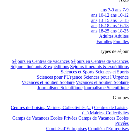
7-9 ans
7-9 ans
10-12 ans
10-12 ans
13-15 ans
13-15 ans
16-18 ans
16-18 ans
18-25 ans
18-25 ans
Adultes
Adultes
Familles
Familles
Types de séjour
Séjours en Centres de vacances
Séjours en Centres de vacances
Séjours itinérants & expéditions
Séjours itinérants & expéditions
Sciences et Sports
Sciences et Sports
Sciences pour l’Urgence
Sciences pour l’Urgence
Vacances et Soutien Scolaire
Vacances et Soutien Scolaire
Journalisme Scientifique
Journalisme Scientifique
Groupes
Centres de Loisirs, Mairies, Collectivités (...)
Centres de Loisirs,
Mairies, Collectivités (...)
Camps de Vacances Ecoles Privées
Camps de Vacances Ecoles
Privées
Comités d’Entreprises
Comités d’Entreprises