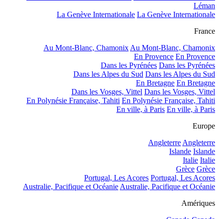
Léman
La Genève Internationale
La Genève Internationale
France
Au Mont-Blanc, Chamonix
Au Mont-Blanc, Chamonix
En Provence
En Provence
Dans les Pyrénées
Dans les Pyrénées
Dans les Alpes du Sud
Dans les Alpes du Sud
En Bretagne
En Bretagne
Dans les Vosges, Vittel
Dans les Vosges, Vittel
En Polynésie Française, Tahiti
En Polynésie Française, Tahiti
En ville, à Paris
En ville, à Paris
Europe
Angleterre
Angleterre
Islande
Islande
Italie
Italie
Grèce
Grèce
Portugal, Les Acores
Portugal, Les Acores
Australie, Pacifique et Océanie
Australie, Pacifique et Océanie
Amériques