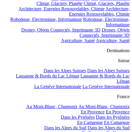
Climat, Glaciers, Planète
Climat, Glaciers, Planète
Architecture, Energies Renouvelables, Chimie
Architecture,
Energies Renouvelables, Chimie
Robotique, Electronique, Informatique
Robotique, Electronique,
Informatique
Drones, Objets Connectés, Imprimante 3D
Drones, Objets
Connectés, Imprimante 3D
Agriculture, Santé
Agriculture, Santé
Destinations
Suisse
Dans les Alpes Suisses
Dans les Alpes Suisses
Lausanne & Bords du Lac Léman
Lausanne & Bords du Lac
Léman
La Genève Internationale
La Genève Internationale
France
Au Mont-Blanc, Chamonix
Au Mont-Blanc, Chamonix
En Provence
En Provence
Dans les Pyrénées
Dans les Pyrénées
En Camargue
En Camargue
Dans les Alpes du Sud
Dans les Alpes du Sud