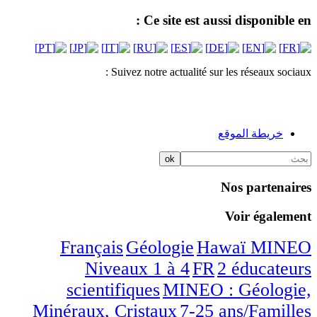
Ce site est aussi disponible en :
Suivez notre actualité sur les réseaux sociaux :
خريطة الموقع
Nos partenaires
Voir également
/5
/5
/5
/5
/5
Français
Géologie
Hawaï
MINEO
/5
/5
Niveaux 1 à 4
FR
2 éducateurs
/5
scientifiques
MINEO : Géologie,
/5
/5
Minéraux, Cristaux
7-25 ans/Familles