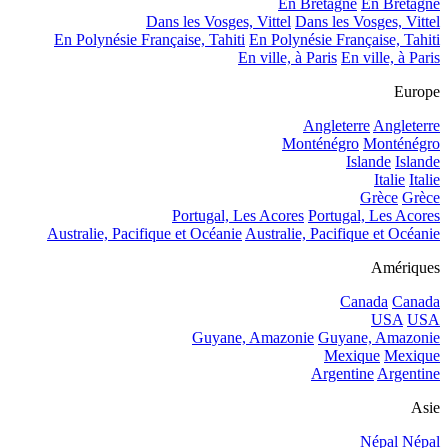
En Bretagne
En Bretagne
Dans les Vosges, Vittel
Dans les Vosges, Vittel
En Polynésie Française, Tahiti
En Polynésie Française, Tahiti
En ville, à Paris
En ville, à Paris
Europe
Angleterre
Angleterre
Monténégro
Monténégro
Islande
Islande
Italie
Italie
Grèce
Grèce
Portugal, Les Acores
Portugal, Les Acores
Australie, Pacifique et Océanie
Australie, Pacifique et Océanie
Amériques
Canada
Canada
USA
USA
Guyane, Amazonie
Guyane, Amazonie
Mexique
Mexique
Argentine
Argentine
Asie
Népal
Népal