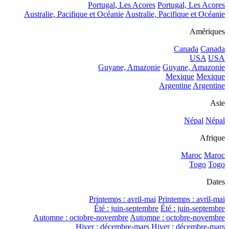
Portugal, Les Acores
Portugal, Les Acores
Australie, Pacifique et Océanie
Australie, Pacifique et Océanie
Amériques
Canada
Canada
USA
USA
Guyane, Amazonie
Guyane, Amazonie
Mexique
Mexique
Argentine
Argentine
Asie
Népal
Népal
Afrique
Maroc
Maroc
Togo
Togo
Dates
Printemps : avril-mai
Printemps : avril-mai
Été : juin-septembre
Été : juin-septembre
Automne : octobre-novembre
Automne : octobre-novembre
Hiver : décembre-mars
Hiver : décembre-mars