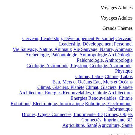
Voyages Adultes
Voyages Adultes
Grands Thèmes
Cerveau, Leadership, Développement Personnel
Cerveau,
Leadership, Développement Personnel
Vie Sauvage, Nature, Animaux
Vie Sauvage, Nature, Animaux
Archéologie, Paléontologie, Anthropologie
Archéologie,
Paléontologie, Anthropologie
Géologie, Astronomie, Physique
Géologie, Astronomie,
Physique
Chimie, Labos
Chimie, Labos
Eau, Mers et Océans
Eau, Mers et Océans
Climat, Glaciers, Planète
Climat, Glaciers, Planète
Architecture, Energies Renouvelables, Chimie
Architecture,
Energies Renouvelables, Chimie
Robotique, Electronique, Informatique
Robotique, Electronique,
Informatique
Drones, Objets Connectés, Imprimante 3D
Drones, Objets
Connectés, Imprimante 3D
Agriculture, Santé
Agriculture, Santé