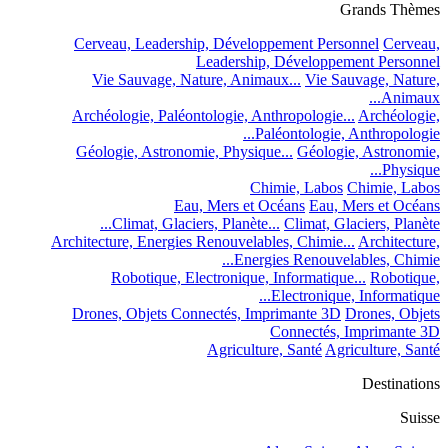
Grands Thèmes
Cerveau, Leadership, Développement Personnel
Cerveau,
Leadership, Développement Personnel
Vie Sauvage, Nature, Animaux...
Vie Sauvage, Nature,
Animaux...
Archéologie, Paléontologie, Anthropologie...
Archéologie,
Paléontologie, Anthropologie...
Géologie, Astronomie, Physique...
Géologie, Astronomie,
Physique...
Chimie, Labos
Chimie, Labos
Eau, Mers et Océans
Eau, Mers et Océans
Climat, Glaciers, Planète...
Climat, Glaciers, Planète...
Architecture, Energies Renouvelables, Chimie...
Architecture,
Energies Renouvelables, Chimie...
Robotique, Electronique, Informatique...
Robotique,
Electronique, Informatique...
Drones, Objets Connectés, Imprimante 3D
Drones, Objets
Connectés, Imprimante 3D
Agriculture, Santé
Agriculture, Santé
Destinations
Suisse