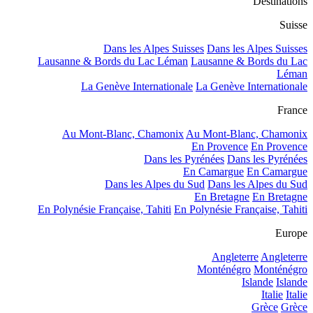
Destinations
Suisse
Dans les Alpes Suisses
Dans les Alpes Suisses
Lausanne & Bords du Lac Léman
Lausanne & Bords du Lac
Léman
La Genève Internationale
La Genève Internationale
France
Au Mont-Blanc, Chamonix
Au Mont-Blanc, Chamonix
En Provence
En Provence
Dans les Pyrénées
Dans les Pyrénées
En Camargue
En Camargue
Dans les Alpes du Sud
Dans les Alpes du Sud
En Bretagne
En Bretagne
En Polynésie Française, Tahiti
En Polynésie Française, Tahiti
Europe
Angleterre
Angleterre
Monténégro
Monténégro
Islande
Islande
Italie
Italie
Grèce
Grèce