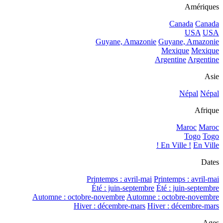
Amériques
Canada
Canada
USA
USA
Guyane, Amazonie
Guyane, Amazonie
Mexique
Mexique
Argentine
Argentine
Asie
Népal
Népal
Afrique
Maroc
Maroc
Togo
Togo
En Ville !
En Ville !
Dates
Printemps : avril-mai
Printemps : avril-mai
Été : juin-septembre
Été : juin-septembre
Automne : octobre-novembre
Automne : octobre-novembre
Hiver : décembre-mars
Hiver : décembre-mars
Ages