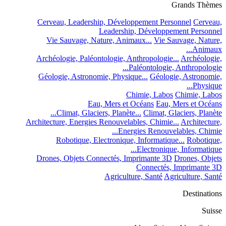
Grands Thèmes
Cerveau, Leadership, Développement Personnel
Cerveau,
Leadership, Développement Personnel
Vie Sauvage, Nature, Animaux...
Vie Sauvage, Nature,
Animaux...
Archéologie, Paléontologie, Anthropologie...
Archéologie,
Paléontologie, Anthropologie...
Géologie, Astronomie, Physique...
Géologie, Astronomie,
Physique...
Chimie, Labos
Chimie, Labos
Eau, Mers et Océans
Eau, Mers et Océans
Climat, Glaciers, Planète...
Climat, Glaciers, Planète...
Architecture, Energies Renouvelables, Chimie...
Architecture,
Energies Renouvelables, Chimie...
Robotique, Electronique, Informatique...
Robotique,
Electronique, Informatique...
Drones, Objets Connectés, Imprimante 3D
Drones, Objets
Connectés, Imprimante 3D
Agriculture, Santé
Agriculture, Santé
Destinations
Suisse