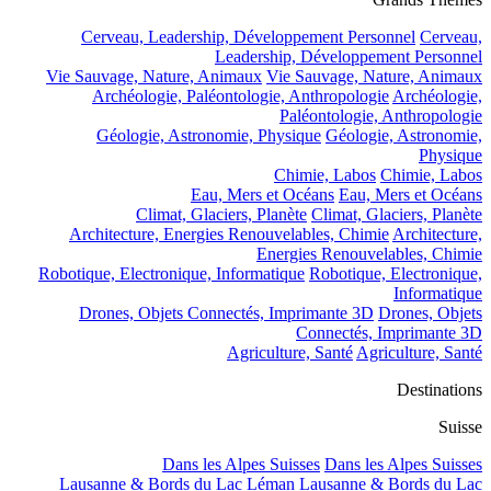
Cerveau, Leadership, Développement Personnel
Cerveau,
Leadership, Développement Personnel
Vie Sauvage, Nature, Animaux
Vie Sauvage, Nature, Animaux
Archéologie, Paléontologie, Anthropologie
Archéologie,
Paléontologie, Anthropologie
Géologie, Astronomie, Physique
Géologie, Astronomie,
Physique
Chimie, Labos
Chimie, Labos
Eau, Mers et Océans
Eau, Mers et Océans
Climat, Glaciers, Planète
Climat, Glaciers, Planète
Architecture, Energies Renouvelables, Chimie
Architecture,
Energies Renouvelables, Chimie
Robotique, Electronique, Informatique
Robotique, Electronique,
Informatique
Drones, Objets Connectés, Imprimante 3D
Drones, Objets
Connectés, Imprimante 3D
Agriculture, Santé
Agriculture, Santé
Destinations
Suisse
Dans les Alpes Suisses
Dans les Alpes Suisses
Lausanne & Bords du Lac Léman
Lausanne & Bords du Lac