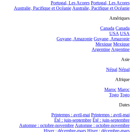
Portugal, Les Acores
Portugal, Les Acores
Australie, Pacifique et Océanie
Australie, Pacifique et Océanie
Amériques
Canada
Canada
USA
USA
Guyane, Amazonie
Guyane, Amazonie
Mexique
Mexique
Argentine
Argentine
Asie
Népal
Népal
Afrique
Maroc
Maroc
Togo
Togo
Dates
Printemps : avril-mai
Printemps : avril-mai
Été : juin-septembre
Été : juin-septembre
Automne : octobre-novembre
Automne : octobre-novembre
Hiver : décembre-mars
Hiver : décembre-mars