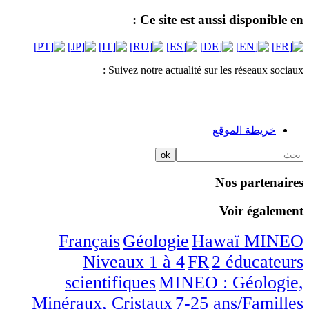
Ce site est aussi disponible en :
Suivez notre actualité sur les réseaux sociaux :
خريطة الموقع
Nos partenaires
Voir également
/7
/7
/7
/7
/7
Français
Géologie
Hawaï
MINEO
/7
/7
Niveaux 1 à 4
FR
2 éducateurs
/7
scientifiques
MINEO : Géologie,
/7
/7
Minéraux, Cristaux
7-25 ans/Familles