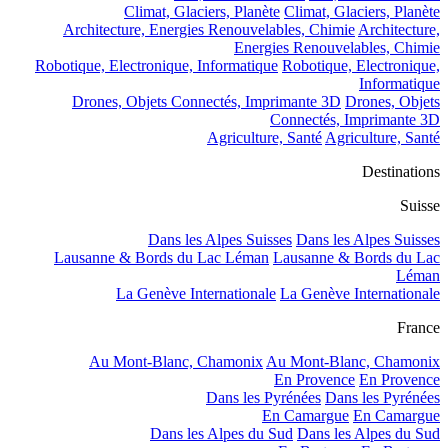
Climat, Glaciers, Planète
Climat, Glaciers, Planète
Architecture, Energies Renouvelables, Chimie
Architecture,
Energies Renouvelables, Chimie
Robotique, Electronique, Informatique
Robotique, Electronique,
Informatique
Drones, Objets Connectés, Imprimante 3D
Drones, Objets
Connectés, Imprimante 3D
Agriculture, Santé
Agriculture, Santé
Destinations
Suisse
Dans les Alpes Suisses
Dans les Alpes Suisses
Lausanne & Bords du Lac Léman
Lausanne & Bords du Lac
Léman
La Genève Internationale
La Genève Internationale
France
Au Mont-Blanc, Chamonix
Au Mont-Blanc, Chamonix
En Provence
En Provence
Dans les Pyrénées
Dans les Pyrénées
En Camargue
En Camargue
Dans les Alpes du Sud
Dans les Alpes du Sud