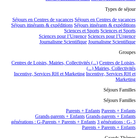
Types de séjour
Séjours en Centres de vacances
Séjours en Centres de vacances
Séjours itinérants & expéditions
Séjours itinérants & expéditions
Sciences et Sports
Sciences et Sports
Sciences pour l’Urgence
Sciences pour l’Urgence
Journalisme Scientifique
Journalisme Scientifique
Groupes
Centres de Loisirs, Mairies, Collectivités (...)
Centres de Loisirs,
Mairies, Collectivités (...)
Incentive, Services RH et Marketing
Incentive, Services RH et
Marketing
Séjours Familles
Séjours Familles
Parents + Enfants
Parents + Enfants
Grands-parents + Enfants
Grands-parents + Enfants
3 générations : G-
3 générations : G-Parents + Parents + Enfants
Parents + Parents + Enfants
Grands Thèmes