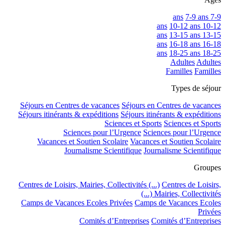
7-9 ans
7-9 ans
10-12 ans
10-12 ans
13-15 ans
13-15 ans
16-18 ans
16-18 ans
18-25 ans
18-25 ans
Adultes
Adultes
Familles
Familles
Types de séjour
Séjours en Centres de vacances
Séjours en Centres de vacances
Séjours itinérants & expéditions
Séjours itinérants & expéditions
Sciences et Sports
Sciences et Sports
Sciences pour l’Urgence
Sciences pour l’Urgence
Vacances et Soutien Scolaire
Vacances et Soutien Scolaire
Journalisme Scientifique
Journalisme Scientifique
Groupes
Centres de Loisirs, Mairies, Collectivités (...)
Centres de Loisirs,
Mairies, Collectivités (...)
Camps de Vacances Ecoles Privées
Camps de Vacances Ecoles
Privées
Comités d’Entreprises
Comités d’Entreprises