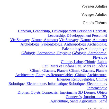
Voyages Adultes
Voyages Adultes
Grands Thèmes
Cerveau, Leadership, Développement Personnel
Cerveau,
Leadership, Développement Personnel
Vie Sauvage, Nature, Animaux
Vie Sauvage, Nature, Animaux
Archéologie, Paléontologie, Anthropologie
Archéologie,
Paléontologie, Anthropologie
Géologie, Astronomie, Physique
Géologie, Astronomie,
Physique
Chimie, Labos
Chimie, Labos
Eau, Mers et Océans
Eau, Mers et Océans
Climat, Glaciers, Planète
Climat, Glaciers, Planète
Architecture, Energies Renouvelables, Chimie
Architecture,
Energies Renouvelables, Chimie
Robotique, Electronique, Informatique
Robotique, Electronique,
Informatique
Drones, Objets Connectés, Imprimante 3D
Drones, Objets
Connectés, Imprimante 3D
Agriculture, Santé
Agriculture, Santé