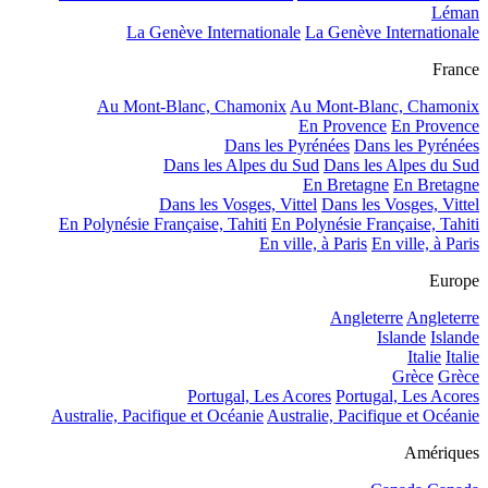
Léman
La Genève Internationale
La Genève Internationale
France
Au Mont-Blanc, Chamonix
Au Mont-Blanc, Chamonix
En Provence
En Provence
Dans les Pyrénées
Dans les Pyrénées
Dans les Alpes du Sud
Dans les Alpes du Sud
En Bretagne
En Bretagne
Dans les Vosges, Vittel
Dans les Vosges, Vittel
En Polynésie Française, Tahiti
En Polynésie Française, Tahiti
En ville, à Paris
En ville, à Paris
Europe
Angleterre
Angleterre
Islande
Islande
Italie
Italie
Grèce
Grèce
Portugal, Les Acores
Portugal, Les Acores
Australie, Pacifique et Océanie
Australie, Pacifique et Océanie
Amériques