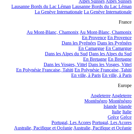
Alpes Suisses
Alpes Suisses
Lausanne Bords du Lac Léman
Lausanne Bords du Lac Léman
La Genève Internationale
La Genève Internationale
France
Au Mont-Blanc, Chamonix
Au Mont-Blanc, Chamonix
En Provence
En Provence
Dans les Pyrénées
Dans les Pyrénées
En Camargue
En Camargue
Dans les Alpes du Sud
Dans les Alpes du Sud
En Bretagne
En Bretagne
Dans les Vosges, Vittel
Dans les Vosges, Vittel
En Polynésie Française, Tahiti
En Polynésie Française, Tahiti
En ville, à Paris
En ville, à Paris
Europe
Angleterre
Angleterre
Monténégro
Monténégro
Islande
Islande
Italie
Italie
Grèce
Grèce
Portugal, Les Acores
Portugal, Les Acores
Australie, Pacifique et Océanie
Australie, Pacifique et Océanie