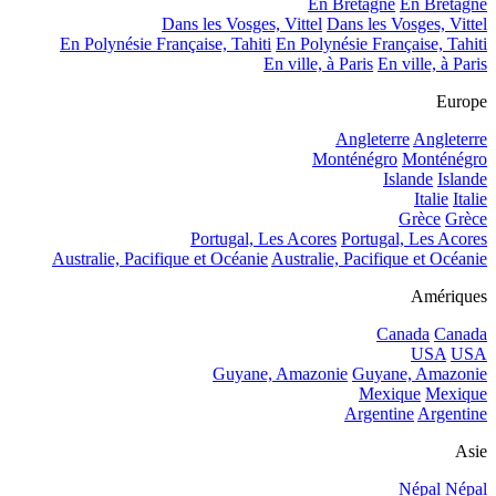
En Bretagne
En Bretagne
Dans les Vosges, Vittel
Dans les Vosges, Vittel
En Polynésie Française, Tahiti
En Polynésie Française, Tahiti
En ville, à Paris
En ville, à Paris
Europe
Angleterre
Angleterre
Monténégro
Monténégro
Islande
Islande
Italie
Italie
Grèce
Grèce
Portugal, Les Acores
Portugal, Les Acores
Australie, Pacifique et Océanie
Australie, Pacifique et Océanie
Amériques
Canada
Canada
USA
USA
Guyane, Amazonie
Guyane, Amazonie
Mexique
Mexique
Argentine
Argentine
Asie
Népal
Népal