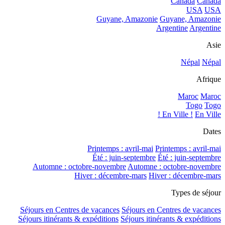
Canada
Canada
USA
USA
Guyane, Amazonie
Guyane, Amazonie
Argentine
Argentine
Asie
Népal
Népal
Afrique
Maroc
Maroc
Togo
Togo
En Ville !
En Ville !
Dates
Printemps : avril-mai
Printemps : avril-mai
Été : juin-septembre
Été : juin-septembre
Automne : octobre-novembre
Automne : octobre-novembre
Hiver : décembre-mars
Hiver : décembre-mars
Types de séjour
Séjours en Centres de vacances
Séjours en Centres de vacances
Séjours itinérants & expéditions
Séjours itinérants & expéditions