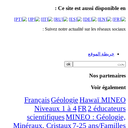
Ce site est aussi disponible en :
Suivez notre actualité sur les réseaux sociaux :
خريطة الموقع
Nos partenaires
Voir également
/6
/6
/6
/6
/6
Français
Géologie
Hawaï
MINEO
/6
/6
Niveaux 1 à 4
FR
2 éducateurs
/6
scientifiques
MINEO : Géologie,
/6
/6
Minéraux, Cristaux
7-25 ans/Familles