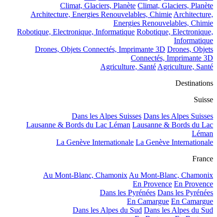
Climat, Glaciers, Planète
Climat, Glaciers, Planète
Architecture, Energies Renouvelables, Chimie
Architecture,
Energies Renouvelables, Chimie
Robotique, Electronique, Informatique
Robotique, Electronique,
Informatique
Drones, Objets Connectés, Imprimante 3D
Drones, Objets
Connectés, Imprimante 3D
Agriculture, Santé
Agriculture, Santé
Destinations
Suisse
Dans les Alpes Suisses
Dans les Alpes Suisses
Lausanne & Bords du Lac Léman
Lausanne & Bords du Lac
Léman
La Genève Internationale
La Genève Internationale
France
Au Mont-Blanc, Chamonix
Au Mont-Blanc, Chamonix
En Provence
En Provence
Dans les Pyrénées
Dans les Pyrénées
En Camargue
En Camargue
Dans les Alpes du Sud
Dans les Alpes du Sud