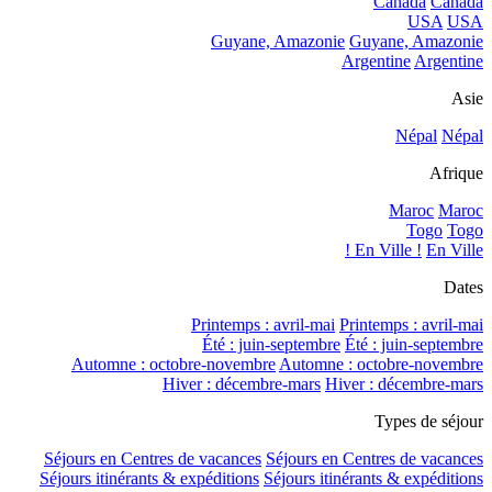
Canada
Canada
USA
USA
Guyane, Amazonie
Guyane, Amazonie
Argentine
Argentine
Asie
Népal
Népal
Afrique
Maroc
Maroc
Togo
Togo
En Ville !
En Ville !
Dates
Printemps : avril-mai
Printemps : avril-mai
Été : juin-septembre
Été : juin-septembre
Automne : octobre-novembre
Automne : octobre-novembre
Hiver : décembre-mars
Hiver : décembre-mars
Types de séjour
Séjours en Centres de vacances
Séjours en Centres de vacances
Séjours itinérants & expéditions
Séjours itinérants & expéditions