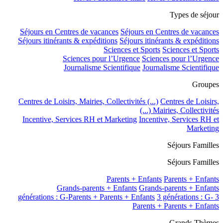
Types de séjour
Séjours en Centres de vacances
Séjours en Centres de vacances
Séjours itinérants & expéditions
Séjours itinérants & expéditions
Sciences et Sports
Sciences et Sports
Sciences pour l’Urgence
Sciences pour l’Urgence
Journalisme Scientifique
Journalisme Scientifique
Groupes
Centres de Loisirs, Mairies, Collectivités (...)
Centres de Loisirs,
Mairies, Collectivités (...)
Incentive, Services RH et Marketing
Incentive, Services RH et
Marketing
Séjours Familles
Séjours Familles
Parents + Enfants
Parents + Enfants
Grands-parents + Enfants
Grands-parents + Enfants
3 générations : G-
3 générations : G-Parents + Parents + Enfants
Parents + Parents + Enfants
Grands Thèmes