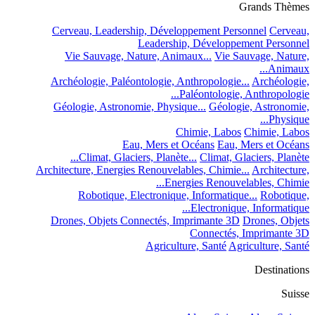
Grands Thèmes
Cerveau, Leadership, Développement Personnel
Cerveau,
Leadership, Développement Personnel
Vie Sauvage, Nature, Animaux...
Vie Sauvage, Nature,
Animaux...
Archéologie, Paléontologie, Anthropologie...
Archéologie,
Paléontologie, Anthropologie...
Géologie, Astronomie, Physique...
Géologie, Astronomie,
Physique...
Chimie, Labos
Chimie, Labos
Eau, Mers et Océans
Eau, Mers et Océans
Climat, Glaciers, Planète...
Climat, Glaciers, Planète...
Architecture, Energies Renouvelables, Chimie...
Architecture,
Energies Renouvelables, Chimie...
Robotique, Electronique, Informatique...
Robotique,
Electronique, Informatique...
Drones, Objets Connectés, Imprimante 3D
Drones, Objets
Connectés, Imprimante 3D
Agriculture, Santé
Agriculture, Santé
Destinations
Suisse