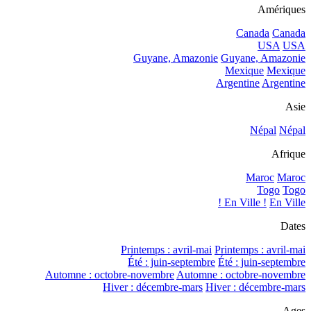
Amériques
Canada
Canada
USA
USA
Guyane, Amazonie
Guyane, Amazonie
Mexique
Mexique
Argentine
Argentine
Asie
Népal
Népal
Afrique
Maroc
Maroc
Togo
Togo
En Ville !
En Ville !
Dates
Printemps : avril-mai
Printemps : avril-mai
Été : juin-septembre
Été : juin-septembre
Automne : octobre-novembre
Automne : octobre-novembre
Hiver : décembre-mars
Hiver : décembre-mars
Ages