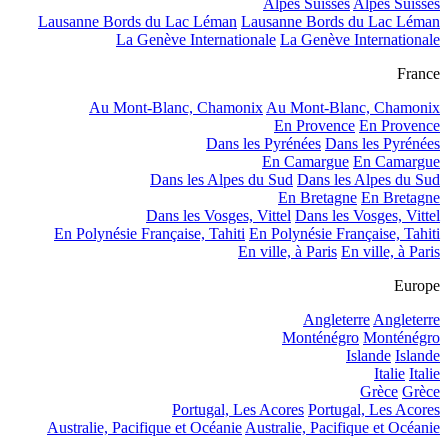
Alpes Suisses
Alpes Suisses
Lausanne Bords du Lac Léman
Lausanne Bords du Lac Léman
La Genève Internationale
La Genève Internationale
France
Au Mont-Blanc, Chamonix
Au Mont-Blanc, Chamonix
En Provence
En Provence
Dans les Pyrénées
Dans les Pyrénées
En Camargue
En Camargue
Dans les Alpes du Sud
Dans les Alpes du Sud
En Bretagne
En Bretagne
Dans les Vosges, Vittel
Dans les Vosges, Vittel
En Polynésie Française, Tahiti
En Polynésie Française, Tahiti
En ville, à Paris
En ville, à Paris
Europe
Angleterre
Angleterre
Monténégro
Monténégro
Islande
Islande
Italie
Italie
Grèce
Grèce
Portugal, Les Acores
Portugal, Les Acores
Australie, Pacifique et Océanie
Australie, Pacifique et Océanie