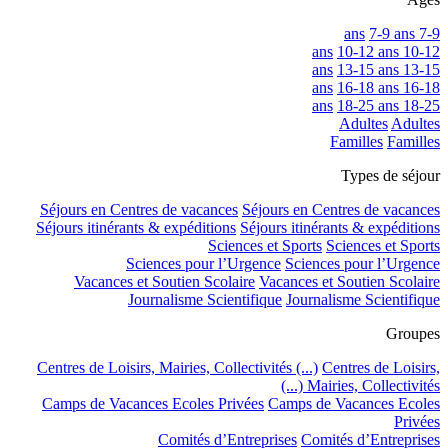
7-9 ans
7-9 ans
10-12 ans
10-12 ans
13-15 ans
13-15 ans
16-18 ans
16-18 ans
18-25 ans
18-25 ans
Adultes
Adultes
Familles
Familles
Types de séjour
Séjours en Centres de vacances
Séjours en Centres de vacances
Séjours itinérants & expéditions
Séjours itinérants & expéditions
Sciences et Sports
Sciences et Sports
Sciences pour l’Urgence
Sciences pour l’Urgence
Vacances et Soutien Scolaire
Vacances et Soutien Scolaire
Journalisme Scientifique
Journalisme Scientifique
Groupes
Centres de Loisirs, Mairies, Collectivités (...)
Centres de Loisirs,
Mairies, Collectivités (...)
Camps de Vacances Ecoles Privées
Camps de Vacances Ecoles
Privées
Comités d’Entreprises
Comités d’Entreprises