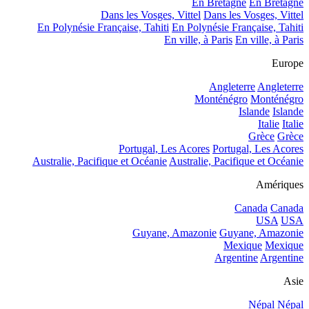
En Bretagne
En Bretagne
Dans les Vosges, Vittel
Dans les Vosges, Vittel
En Polynésie Française, Tahiti
En Polynésie Française, Tahiti
En ville, à Paris
En ville, à Paris
Europe
Angleterre
Angleterre
Monténégro
Monténégro
Islande
Islande
Italie
Italie
Grèce
Grèce
Portugal, Les Acores
Portugal, Les Acores
Australie, Pacifique et Océanie
Australie, Pacifique et Océanie
Amériques
Canada
Canada
USA
USA
Guyane, Amazonie
Guyane, Amazonie
Mexique
Mexique
Argentine
Argentine
Asie
Népal
Népal