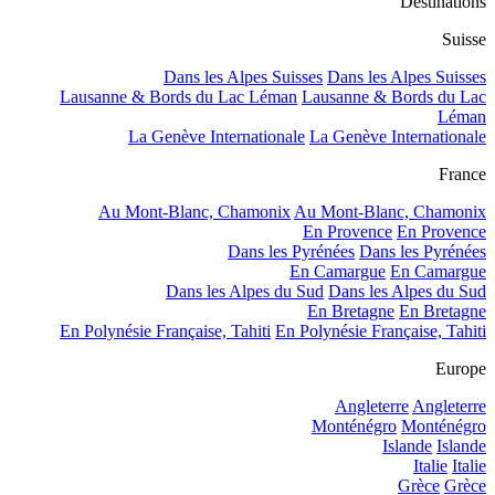
Destinations
Suisse
Dans les Alpes Suisses
Dans les Alpes Suisses
Lausanne & Bords du Lac Léman
Lausanne & Bords du Lac
Léman
La Genève Internationale
La Genève Internationale
France
Au Mont-Blanc, Chamonix
Au Mont-Blanc, Chamonix
En Provence
En Provence
Dans les Pyrénées
Dans les Pyrénées
En Camargue
En Camargue
Dans les Alpes du Sud
Dans les Alpes du Sud
En Bretagne
En Bretagne
En Polynésie Française, Tahiti
En Polynésie Française, Tahiti
Europe
Angleterre
Angleterre
Monténégro
Monténégro
Islande
Islande
Italie
Italie
Grèce
Grèce