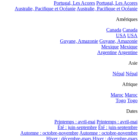
Portugal, Les Acores
Portugal, Les Acores
Australie, Pacifique et Océanie
Australie, Pacifique et Océanie
Amériques
Canada
Canada
USA
USA
Guyane, Amazonie
Guyane, Amazonie
Mexique
Mexique
Argentine
Argentine
Asie
Népal
Népal
Afrique
Maroc
Maroc
Togo
Togo
Dates
Printemps : avril-mai
Printemps : avril-mai
Été : juin-septembre
Été : juin-septembre
Automne : octobre-novembre
Automne : octobre-novembre
Hiver : décembre-mars
Hiver : décembre-mars