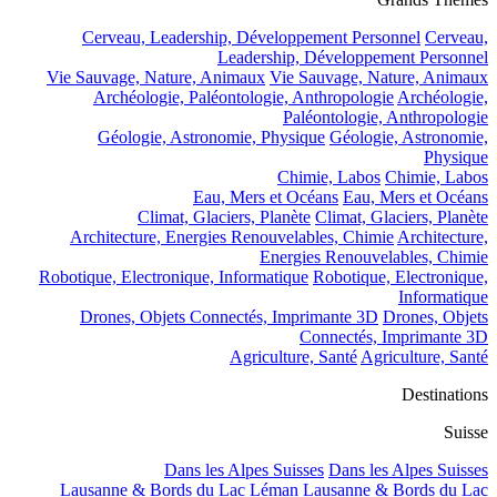
Cerveau, Leadership, Développement Personnel
Cerveau,
Leadership, Développement Personnel
Vie Sauvage, Nature, Animaux
Vie Sauvage, Nature, Animaux
Archéologie, Paléontologie, Anthropologie
Archéologie,
Paléontologie, Anthropologie
Géologie, Astronomie, Physique
Géologie, Astronomie,
Physique
Chimie, Labos
Chimie, Labos
Eau, Mers et Océans
Eau, Mers et Océans
Climat, Glaciers, Planète
Climat, Glaciers, Planète
Architecture, Energies Renouvelables, Chimie
Architecture,
Energies Renouvelables, Chimie
Robotique, Electronique, Informatique
Robotique, Electronique,
Informatique
Drones, Objets Connectés, Imprimante 3D
Drones, Objets
Connectés, Imprimante 3D
Agriculture, Santé
Agriculture, Santé
Destinations
Suisse
Dans les Alpes Suisses
Dans les Alpes Suisses
Lausanne & Bords du Lac Léman
Lausanne & Bords du Lac