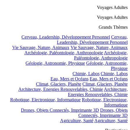
Voyages Adultes
Voyages Adultes
Grands Thèmes
Cerveau, Leadership, Développement Personnel
Cerveau,
Leadership, Développement Personnel
Vie Sauvage, Nature, Animaux
Vie Sauvage, Nature, Animaux
Archéologie, Paléontologie, Anthropologie
Archéologie,
Paléontologie, Anthropologie
Géologie, Astronomie, Physique
Géologie, Astronomie,
Physique
Chimie, Labos
Chimie, Labos
Eau, Mers et Océans
Eau, Mers et Océans
Climat, Glaciers, Planète
Climat, Glaciers, Planète
Architecture, Energies Renouvelables, Chimie
Architecture,
Energies Renouvelables, Chimie
Robotique, Electronique, Informatique
Robotique, Electronique,
Informatique
Drones, Objets Connectés, Imprimante 3D
Drones, Objets
Connectés, Imprimante 3D
Agriculture, Santé
Agriculture, Santé