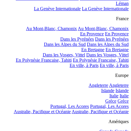
Léman
La Genève Internationale
La Genève Internationale
France
Au Mont-Blanc, Chamonix
Au Mont-Blanc, Chamonix
En Provence
En Provence
Dans les Pyrénées
Dans les Pyrénées
Dans les Alpes du Sud
Dans les Alpes du Sud
En Bretagne
En Bretagne
Dans les Vosges, Vittel
Dans les Vosges, Vittel
En Polynésie Française, Tahiti
En Polynésie Française, Tahiti
En ville, à Paris
En ville, à Paris
Europe
Angleterre
Angleterre
Islande
Islande
Italie
Italie
Grèce
Grèce
Portugal, Les Acores
Portugal, Les Acores
Australie, Pacifique et Océanie
Australie, Pacifique et Océanie
Amériques