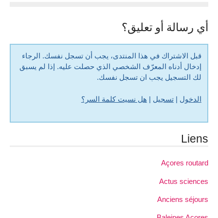
أي رسالة أو تعليق؟
قبل الاشتراك في هذا المنتدى، يجب أن تسجل نفسك. الرجاء
إدخال أدناه المعرّف الشخصي الذي حصلت عليه. إذا لم يسبق
لك التسجيل يجب ان تسجل نفسك.
الدخول
|
تسجيل
|
هل نسيت كلمة السر؟
Liens
Açores routard
Actus sciences
Anciens séjours
Baleines Açores